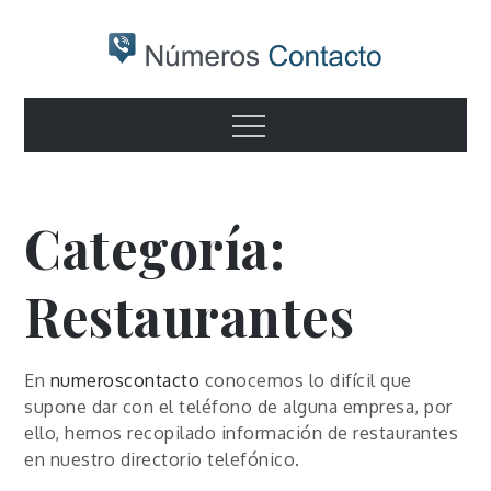
Skip
to
content
Numeros
Otro sitio realizado con WordPress
Menu
contacto
Categoría:
Restaurantes
En
numeroscontacto
conocemos lo difícil que
supone dar con el teléfono de alguna empresa, por
ello, hemos recopilado información de restaurantes
en nuestro directorio telefónico.