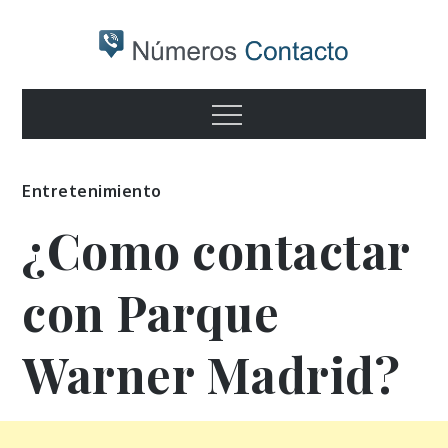
Skip
to
content
Numeros
Otro sitio realizado con WordPress
Menu
contacto
Entretenimiento
¿Como contactar
con Parque
Warner Madrid?