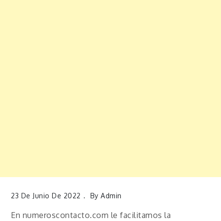
23 De Junio De 2022
By
Admin
En numeroscontacto.com le facilitamos la