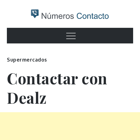
Skip
to
content
Numeros
Otro sitio realizado con WordPress
Menu
contacto
Supermercados
Contactar con
Dealz