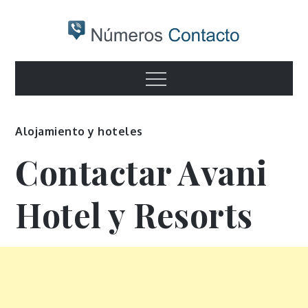
Skip
to
content
Numeros
Otro sitio realizado con WordPress
Menu
contacto
Alojamiento y hoteles
Contactar Avani
Hotel y Resorts