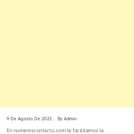
9 De Agosto De 2022
By
Admin
En numeroscontacto.com le facilitamos la