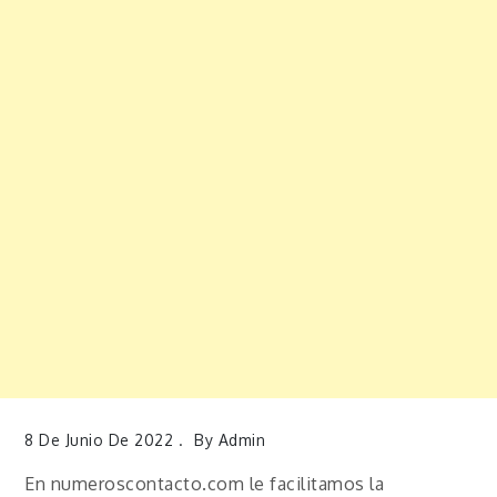
8 De Junio De 2022
By
Admin
En numeroscontacto.com le facilitamos la