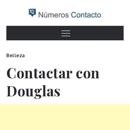
Skip
to
content
Numeros
Otro sitio realizado con WordPress
Menu
contacto
Belleza
Contactar con
Douglas