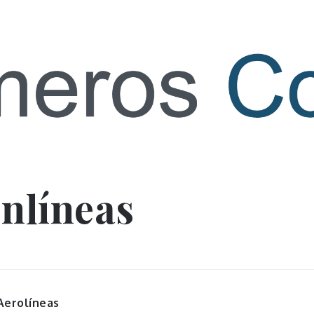
 contact
nlíneas
Aerolíneas