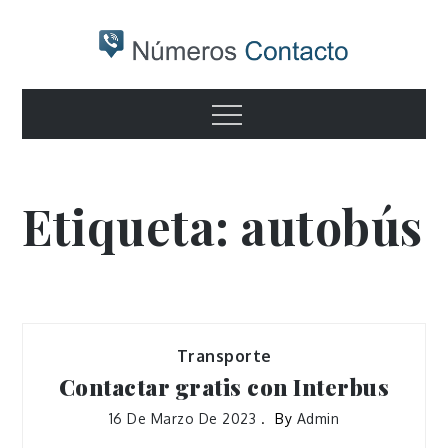
Skip
to
content
Numeros
Otro sitio realizado con WordPress
Menu
contacto
Etiqueta:
autobús
Transporte
Contactar gratis con Interbus
16 De Marzo De 2023
By
Admin