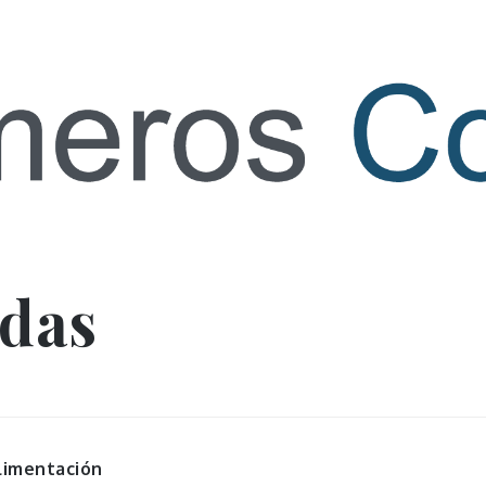
 contact
idas
limentación