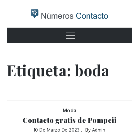
Skip
to
content
Numeros
Otro sitio realizado con WordPress
Menu
contacto
Etiqueta:
boda
Moda
Contacto gratis de Pompeii
10 De Marzo De 2023
By
Admin