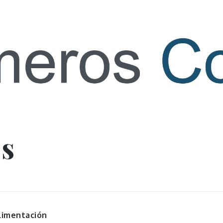
 contact
os
limentación