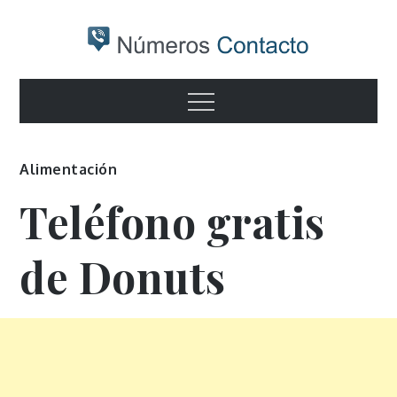
Skip
to
content
Numeros
Otro sitio realizado con WordPress
Menu
contacto
Alimentación
Teléfono gratis
de Donuts