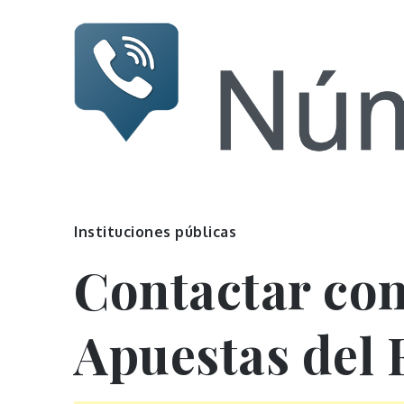
Skip
to
content
Numeros
Otro sitio realizado con WordPress
Instituciones públicas
Contactar con
Apuestas del 