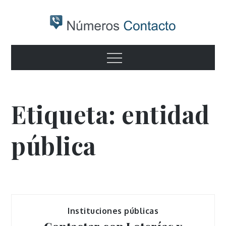
Skip
to
content
Numeros
Otro sitio realizado con WordPress
Menu
contacto
Etiqueta:
entidad
pública
Instituciones públicas