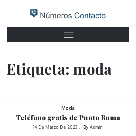
Skip
to
content
Numeros
Otro sitio realizado con WordPress
Menu
contacto
Etiqueta:
moda
Moda
Teléfono gratis de Punto Roma
14 De Marzo De 2023
By
Admin