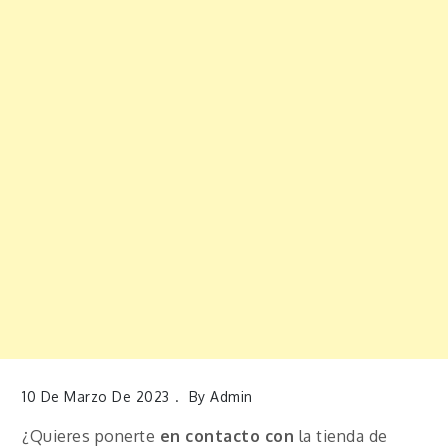
10 De Marzo De 2023
By
Admin
¿Quieres ponerte
en contacto con
la tienda de