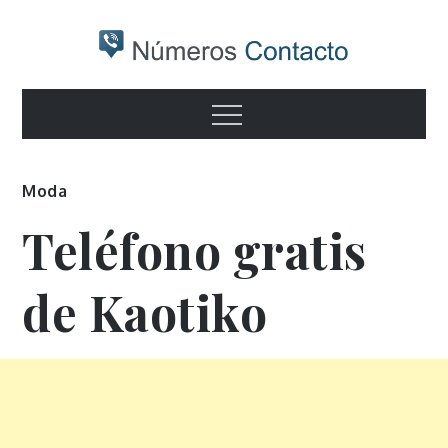
Skip
to
content
Numeros
Otro sitio realizado con WordPress
Menu
contacto
Moda
Teléfono gratis
de Kaotiko